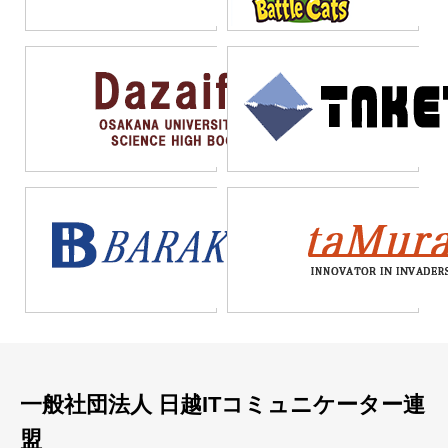
い。特定のプラットフォ
定外の負担が発生する。
ある。ツールの特性を理
ームに依存することで、
成功企業は、ローコード
解し、戦略的に活用する
将来的な拡張性や他シス
と従来型開発を適材適所
ことでDX推進を加速させ
テムとの連携に支障をき
で使い分けている。すべ
よう。
たす事例が増えている。
てをローコードで賄おう
業務特性を見極めずに導
とせず、業務特性に応じ
入を急ぐことが、失敗の
た最適な開発手法を選択
最大の要因である。
することが、DX推進にお
ける重要な判断軸とな
る。
一般社団法人 日越ITコミュニケーター連
盟