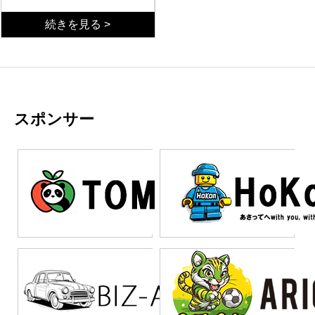
も業務アプリを構築でき
る手法として注目を集め
活きる業務
続きを見る >
ている。しかし、導入企
ローコードが真価を発揮
業の多くが期待した成果
するのは、定型的な業務
を得られず、プロジェク
プロセスの自動化や、シ
トが頓挫するケースが後
ンプルなデータ管理アプ
業務選定の失敗
を絶たない。「簡単に作
リの構築である。例え
一方で、ローコードには
れる」という触れ込みを
ば、申請承認ワークフロ
明確な限界がある。複雑
鵜呑みにし、適切な計画
ー、在庫管理、顧客情報
なビジネスロジックを含
スポンサー
なく導入を進めた結果、
の一元管理といった業務
む基幹システム、大量デ
選定フレームワーク
かえって業務効率が低下
では、短期間で実用的な
ータのリアルタイム処
ローコード導入を成功さ
する事態も発生してい
システムを構築できる。
理、高度なセキュリティ
せるには、業務の棚卸し
る。失敗の原因は、ロー
また、現場部門が主体と
要件が求められるシステ
と適性判断が不可欠であ
コードの特性を正しく理
なって改善を繰り返す必
ムには不向きである。失
る。まず、対象業務の複
まとめ
解していないことにあ
要がある業務にも適して
敗企業の典型的なパター
雑性、データ量、連携要
ローコードは万能ではな
る。
いる。成功企業に共通す
ンは、これらの領域にロ
件を可視化し、ローコー
い。定型業務や小規模ア
るのは、最初から大規模
ーコードを適用しようと
ドで対応可能な範囲を明
プリには有効だが、複雑
なシステムを目指さず、
するケースである。開発
確にする。次に、将来的
な基幹システムには不向
小さな業務改善から着手
途中で機能の限界に直面
な拡張性や保守運用の観
きである。成功の鍵は、
している点である。スモ
し、結局フルスクラッチ
点から、長期的なコスト
業務特性を正しく見極
ールスタートで効果を検
での再開発を余儀なくさ
を試算することが重要で
め、適切な領域に適用す
証し、段階的に適用範囲
れることも少なくない。
ある。短期的な開発コス
ること。導入前の計画策
を広げることで、確実に
また、ベンダーロックイ
ト削減だけを見て判断す
定と、段階的なアプロー
成果を積み上げている。
ンのリスクも見過ごせな
ると、運用フェーズで想
チが失敗を防ぐ最善策で