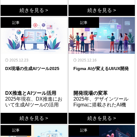
場からは「今のままで十
組む企業が増える一方
分だ」と反発される。そ
構造が生む負担
で、期待した成果を得ら
失敗企業の共通点
続きを見る >
続きを見る >
の間に立つDX担当者は、
そもそも板挟みは、担当
れずに頓挫するケースが
DXが失敗する会社には、
どちらの期待にも応えき
者個人の問題ではなく組
後を絶たない。経済産業
いくつかの共通点があ
記事
記事
れず、孤独を抱えやすい
織の構造から生まれる。
省の調査でも、DXに成功
る。第一に「目的の不明
立場だ。指示する権限は
経営層は投資への早期の
抱え込みという落とし穴
したと実感している企業
確さ」である。ツール導
成功企業の原則
ないのに、うまくいかな
リターンを求め、短期間
ここで大切なのは、「両
はわずか数パーセントに
入そのものが目的化し、
では、成功している企業
ければ責任だけが向けら
で目に見える成果を期待
方を自分一人で説得しな
留まっている。なぜ多く
何を解決したいのかが曖
は何が違うのか。成功企
れる。そんな板挟みの構
する。一方、現場は日々
ければ」という思い込み
の企業がDXで失敗してし
昧なまま進めてしまう。
業に共通するのは「ビジ
図に、心身ともにすり減
の業務に追われ、慣れた
を手放すことである。板
味方を増やす進め方
まうのか。本記事では、
第二に「経営層の関与不
ネス課題起点の発想」で
成功は準備次第
ってしまう担当者は少な
やり方を変えることに強
挟みがつらいのは、対立
具体的には、まず社内で
2025.12.23
失敗する会社に共通する
足」が挙げられる。DXは
ある。まず解決すべき経
DXの成否は、取り組む前
2025.12.16
くない。まずは、そのつ
い不安を抱く。両者は見
する二者の真ん中に立
一人でも理解者を見つ
特徴を分析し、成功へ導
全社的な変革であり、現
営課題を明確にし、その
の「準備」で大きく左右
DX現場の生成AIツール2025
Figma AIが変えるUI/UX開発
らさが「あなたの能力不
ている時間軸も評価基準
ち、すべてを自分の力で
け、共に進めていく仲間
くための視点を紹介す
場任せでは推進力が生ま
手段としてデジタル技術
される。自社の現状を正
足」のせいではないと知
もまるで違うのに、その
背負おうとしてしまうか
をつくることが有効であ
まとめ
る。
れない。第三に「現場と
を選定する。また、経営
しく把握し、何のために
まとめ
ることから始めたい。
調整役を一人のDX担当が
らだ。けれど本来、DX推
る。次に、いきなり全社
DX担当の板挟みは、あな
の乖離」である。実際に
者自身がDXの旗振り役と
DXを行うのかという目的
DXが失敗する会社には、
背負わされる。権限も予
進は担当者個人の戦いで
展開を狙うのではなく、
たの能力の問題ではな
業務を担う社員の声を聞
なり、変革の必要性を全
を明文化することが第一
目的の不明確さ、経営層
DX推進とAIツール活用
開発現場の変革
算も限られたまま、両側
はなく、組織全体で取り
協力的な一部署でまず小
く、組織の構造から生ま
かず、使われないシステ
社に浸透させている。さ
歩である。その上で、経
の関与不足、現場との乖
2025年現在、DX推進にお
2025年、デザインツール
の不満や要望を受け止め
組むべきテーマのはずで
さく試し、目に見える成
れるものだ。一人で背負
ムが構築されるケースが
らに重要なのが「スモー
営層から現場まで一貫し
離という共通点がある。
いて生成AIツールの活用
Figmaに搭載されたAI機
る役割だけが集中すれ
ある。だからこそ、経営
果を出すことを優先す
い込まず、双方をつなぐ
多発している。これらの
ルスタート」の姿勢であ
たビジョンを共有し、段
成功するためには、ビジ
は避けて通れないテーマ
能が業界に衝撃を与えて
ば、苦しくなるのは当然
層には現場のリアルな事
る。その小さな成功が、
橋渡し役に徹し、小さな
問題は単独ではなく、複
る。最初から大規模なシ
階的に進める計画を立て
ネス課題を起点とした発
となっている。調査によ
デザイン・資料作成の効
いる。Figma Makeは、AI
主要機能
続きを見る >
続きを見る >
だ。むしろ、責任感が強
情を、現場には経営の本
やがて経営層への説得材
成功を積み重ねながら味
合的に絡み合って失敗を
ステム刷新を狙うのでは
るべきだ。失敗を恐れて
想、経営者主導の推進体
れば国内ソフトウェア開
率化
チャットを通してプロン
Figma AIは、機械学習を
く真面目な人ほど深く陥
当の意図を、それぞれ
料にも、現場の安心材料
方を増やしていく。この
引き起こす。
なく、小さな成功体験を
動かないことが最大のリ
制、スモールスタートに
発におけるAIコード生成
デザイン・UI/UX分野では
プトを入力すると、UIデ
活用したデザインアシス
りやすい構図でもある。
「翻訳して伝える橋渡し
にもなっていく。そして
発想の転換こそが、つら
積み重ねることで社内の
スクである。しかし、闇
よる段階的な取り組みが
記事
記事
の利用率は49％に達し、
「Figma AI」と「Canva
ザインを自動生成する。
タント機能である。画像
役」に徹すると考えれ
何より大切なのは、すべ
い状況を変える確かな糸
理解と協力を得ていく。
雲に進めても成果は出な
不可欠である。正しい準