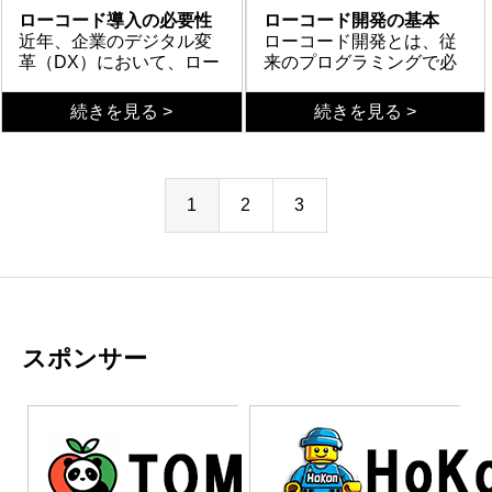
など、幅広いスキルセッ
など、それぞれに異なる
ためのソリューション設
や既存ツールのアップデ
技術スキル、ビジネス理
用できる環境が整ってい
スピードが格段に向上す
なる。第二に、小さく始
上回る成果を生み出せる
ードは、限られた予算と
ローコード導入の必要性
ローコード開発の基本
トが求められる職種だか
特徴があるため、プロジ
計能力が必要である。ま
ートに対応するため、常
解、コミュニケーション
るといえるだろう。
る。さらに、専門的なプ
めて段階的に拡大するア
可能性を秘めている。従
人材でも効果的なシステ
近年、企業のデジタル変
ローコード開発とは、従
らである。
ェクトの要件に応じて最
た、エンドユーザーの視
に最新情報をキャッチア
能力、継続学習姿勢とい
ログラミング知識がなく
プローチを取っているこ
来のシステム開発では不
ム開発を実現できる革新
革（DX）において、ロー
来のプログラミングで必
適な選択をする判断力が
点に立ったUI/UX設計スキ
ップする能力が求められ
う4つの柱が必要である。
ても、現場の業務を理解
とである。いきなり基幹
可能だった「現場主導の
的なソリューションであ
コードプラットフォーム
要だった複雑なコード記
求められる。さらに、従
ルも欠かせない。使いや
る。また、ローコード開
これらのスキルを統合的
している社員が直接シス
システムを刷新するので
デジタル化」が実現し、
る。コスト削減、開発期
の活用が急速に広がって
導入メリット
述を大幅に削減し、視覚
注目される背景
続きを見る >
続きを見る >
来のコーディングスキル
すいインターフェースを
発はチーム作業が中心と
に身につけることで、企
テム構築に参加できるた
はなく、顧客管理や在庫
真の意味でのDX推進が可
間短縮、現場主導の改善
いる。従来の開発手法で
ローコード導入により得
的なインターフェースを
現代企業が直面するデジ
も完全に不要ではなく、
構築することで、システ
なるため、優れたコミュ
業のデジタル変革を効果
め、真にビジネスニーズ
管理など特定の業務から
能となる。重要なのは、
という三つの大きなメリ
は時間とコストがかかり
られる最大のメリット
使ってアプリケーション
タル変革（DX）の波によ
カスタマイズが必要な場
ムの利用率向上と業務効
ニケーション能力と協調
的に推進できる人材とな
に合致したアプリケーシ
始めて成功体験を積み重
完璧を求めすぎずに、ま
ットを活用し、段階的な
すぎ、変化の激しいビジ
は、開発期間の大幅な短
を構築する開発手法であ
り、業務システムの迅速
面では基礎的なプログラ
率化を実現できる。さら
性も重要である。IT部門
る。単なる開発者を超え
ョンが生まれるのであ
ねている。第三に、社内
ず一歩を踏み出すこと
アプローチで導入を進め
ネス環境に対応できない
縮である。従来のプログ
導入判断の観点
る。ドラッグ&ドロップ
な構築・改善が求められ
具体的なメリット
ミング知識が活用される
に、組織内でのデジタル
だけでなく、業務部門や
た、ビジネスパートナー
る。
のキーパーソンをローコ
だ。小さな成功体験から
ることが成功の鍵とな
1
2
3
という課題が深刻化して
ラミングで数ヶ月かかっ
一方で、すべてのプロジ
や設定画面を使って、ま
ている。しかし、IT人材
ローコード開発の最大の
ことも多い。
変革を推進するための変
経営層との連携を円滑に
としての価値提供が期待
ード開発の推進役として
始めて、徐々に範囲を拡
る。デジタル変革は大企
いるためである。特に日
ていたアプリケーション
ェクトにローコードが適
るでパズルのピースを組
不足は深刻化しており、
メリットは開発スピード
更管理スキルや、ステー
進めるための調整力が必
される職種である。
育成し、継続的な改善サ
大していけば、必ず大き
業だけの特権ではないの
本企業では、IT人材不足
開発が、数週間で完了で
しているわけではない。
み合わせるように機能を
従来の開発手法では変化
の圧倒的な向上である。
クホルダーとの調整能力
要になる。さらに、長期
イクルを構築しているこ
な成果につながる。
だ。
が深刻な問題となってお
きる事例が数多く報告さ
導入判断には慎重な検討
成功のアプローチ
実装できる。これによ
の速いビジネス要求に対
従来の開発では要件定義
導入時の注意点
も重要な要素として挙げ
的な視点でシステム運用
とが挙げられる。これら
り、限られたリソースで
れている。また、専門的
が必要である。まず、プ
ローコード導入を成功さ
り、プログラミング経験
応しきれない。また、コ
から運用まで半年以上か
ローコード開発を成功さ
られる。これらの複合的
を考える戦略的思考も欠
の要素が揃うことで、導
最大の成果を上げる必要
なプログラミング知識を
ロジェクトの複雑性を評
せるには、段階的なアプ
が少ない人でも短期間で
ロナ禍を経てリモートワ
かっていたプロジェクト
せるには、適切な用途の
なスキルが、成功するロ
かせない。スケーラビリ
入効果が最大化されるの
がある。このような背景
持たない業務部門の担当
価する必要がある。単純
ローチが重要である。ま
アプリケーションを作成
ークが普及し、業務プロ
が、1〜2か月で完成す
見極めが重要である。単
ーコード開発者の条件と
ティやメンテナンス性を
だ。
から、ローコード開発は
者でも、簡単なアプリケ
な業務アプリケーション
ずは小規模なパイロット
まとめ
スポンサー
することが可能になっ
セスのデジタル化が急務
る。また、専門的なプロ
純な業務アプリケーショ
まとめ
なるのである。
考慮した設計により、持
単なる開発手法の一つで
ーションを自ら構築でき
や社内ツールには適して
プロジェクトから始め、
DXプロジェクトにおける
た。従来なら数か月かか
となった。こうした背景
グラマーを雇用する必要
ンや社内システムには最
ローコード開発は、DX推
続可能なシステム構築を
はなく、企業存続のため
るため、IT部門の負担軽
いるが、高度なセキュリ
組織の学習とプラットフ
ローコード導入は、適切
っていた開発が、数週間
から、非IT部門でもシス
がないため、人件費を大
適だが、高度な処理や複
進において極めて有効な
実現することが、真のロ
の戦略的選択肢として注
減にもつながる。さら
ティが求められるシステ
ォームの理解を深めるこ
な判断基準と実践的なア
で完成することも珍しく
テム開発に参加できるロ
幅に削減できる。さら
雑なアルゴリズムが必要
手段である。開発スピー
ーコード開発者としての
目されているのである。
に、クラウドベースのプ
ムや、大量のデータ処理
とを推奨する。同時に、
プローチにより大きな成
ない。
ーコード開発が注目を集
に、ビジネス要求の変化
なシステムには向かな
ドの向上、コスト削減、
価値を発揮する鍵となる
ラットフォームが多いた
を行うシステムでは従来
適切なガバナンス体制の
果をもたらす。開発スピ
めている。市民開発者と
に応じて素早く修正・拡
い。また、開発者のスキ
そして現場主導でのシス
だろう。
め、インフラ構築コスト
の開発手法が望ましい場
構築と、セキュリティポ
ード、コスト効率、技術
呼ばれる現場担当者が直
張が可能で、従来のシス
ルレベルに応じた段階的
テム構築を可能にする。