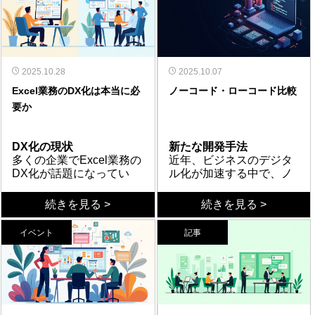
資料作成においても従来
AI」が二大勢力として君
従来、画面設計には専門
生成、背景削除、解像度
具体的メリット
ば、抱えていた肩の荷は
てを自分一人で抱え込ま
口になる。完璧を目指す
加えて、外部パートナー
い。重要なのは、正しい
備と専門家の支援を活用
の60％以上の時間短縮が
臨している。Figma AIは
コーディング支援AIの進
的なスキルと多大な工数
向上に加え、モックアッ
Figma AI導入による最大
少しずつ軽くなってい
ないことだ。社内に適任
必要はない。今いる場所
を活用して専門知識を補
方向性を持って着実に歩
し、着実なDX推進を目指
報告されている。しかし
プロトタイプ生成やレイ
化
が必要だったが、テキス
プへのリアルなテキスト
のメリットは、開発スピ
く。さらに、小さく始め
者がいなければ、外部の
から、できる一歩を踏み
い、客観的な視点で推進
みを進めることである。
すべきだ。
現場では「どのツールを
ヤー名の自動整理が可能
コーディング・開発分野
ト入力だけでデザインが
追加やトーン調整が可能
ードの劇的な向上であ
て成功事例を一つでも作
伴走者の力を借りる選択
出していこう。あなたの
状況を評価する仕組みを
自社だけで判断が難しい
選べばよいかわからな
で、Config2025で発表さ
では「GitHub Copilot」が
生成される時代が到来し
だ。さらに注目すべきは
る。UIを作るのに通常半
留意点と活用法
れば、その実績が双方を
も、決して逃げではな
挑戦を、私たちは応援し
持っている。
場合は、DX推進の実績を
い」「導入したものの活
れた「Figma Make」では
依然としてデファクトス
2025.10.28
た。この変化は単なる効
「Figma Make」の登場で
日かかる作業も、0フェー
Figma AIの導入にあたっ
2025.10.07
動かす共通言語になる。
い。板挟みの構造を一人
ている。
持つ専門家の力を借りる
用が進まない」という声
テキスト指示だけでコー
タンダードの地位を維持
業務自動化によるDX改革
率化ではなく、開発プロ
ある。Figma Makeは、
ズのプロジェクトであれ
ては、適切な活用領域の
Excel業務のDX化は本当に必
ノーコード・ローコード比較
最初から完璧な合意を目
で変えるのは困難でも、
ことも有効な選択肢とな
も多い。本記事では、デ
ド生成まで実現する。
している。VS Codeや
業務自動化分野では
セスそのものの再定義を
Figma社が提供するAIデ
ば1時間程度である程度整
見極めが重要である。現
指さないこと。それが板
仕組みと仲間を少しずつ
る。
要か
ザイン・ドキュメント作
Canvaは非デザイナー向
JetBrains IDEとの深い統
「Microsoft Power
意味している。
ザイン生成ツールだ。テ
ったプロトタイプが生成
時点では既存プロダクト
まとめ
挟みから抜け出すため
整えていけば、状況は確
成・コーディング・業務
けに画像編集・自動翻
合によりコード補完・生
Automate」がMicrosoft
キストで指示を入力する
できるため、スピード面
の運用フェーズでフル活
Figma AIとFigma Make
の、大切な発想の転換
実に動き始める。つらさ
自動化の4分野において、
訳・音声生成を統合し、
成・テスト作成をシーム
365との統合度の高さで優
と、UIデザインや画面構
で大きく工数を削減でき
用するのはまだ難しいも
は、UI/UX開発の在り方
だ。
を我慢し続ける前に、ま
DX化の現状
新たな開発手法
DX担当者が即活用できる
SNS投稿やプレゼン資料
レスに実行でき、NTTド
位性を発揮している。
成、コンポーネントなど
る。また、Figma Makeは
のの、新規プロジェクト
を根本から変革するポテ
ずは今日できる一手から
多くの企業でExcel業務の
近年、ビジネスのデジタ
実践的なツールを具体的
を短時間で仕上げられる
コモやカカクコムなど大
2025年のアップデートで
を自動生成する。デザイ
チームメンバーやプロダ
やモックアップ作成には
ンシャルを秘めている。
踏み出してほしい。
DX化が話題になってい
ル化が加速する中で、ノ
に紹介する。
点が強みである。資料作
手企業での導入事例も増
はAIファーストの設計思
ンシステムの公開ライブ
クトオーナー、カスタマ
十分効果的と評価されて
チャットによるデザイン
る。「Excelは古い」「す
ーコード・ローコードツ
成分野では「Gamma」が
加中である。一方で2023
想のもと、自然言語でフ
ラリをデザインに反映で
ーサクセスの方々とやり
いる。生成されるコード
生成は、開発工数の削減
ぐにシステム化すべき」
DX化の利点
ールが注目を集めてい
主要ツール
続きを見る >
続きを見る >
テキスト入力のみでプロ
年登場の「Cursor」はAI
ローを作成・編集できる
き、生成したデザインデ
取りする際に言語化しづ
はReactベースの構成にな
だけでなく、チーム全体
という声も聞かれるが、
Excel業務をDX化するこ
る。従来のシステム開発
ノーコードツールの代表
級スライドを自動生成
ネイティブエディタとし
Copilot機能が強化され
ータをFigmaのフレーム
らい領域をデザインで表
っているため、既存技術
の創造性向上とコミュニ
本当にすべてのExcel業務
とで得られる利点は確か
では専門的なプログラミ
例としては、Webサイト
し、「Notion AI」は要
て進化を続け、2025年10
た。「Zapier」は7,000以
に還元できる点が大きな
現できる点が強みだ。ア
スタックとの整合性確認
ケーション活性化をもた
イベント
記事
をDX化すべきなのだろう
に多数ある。まず、デー
ング知識が必須だった
構築に強いBubbleや
約・文章生成・議事録作
月のバージョン2.0では専
上の外部サービスと連携
強みとなっている。
イディアレベルのものも
も必要だ。Figma Makeは
らす。ただし、既存ワー
か。実は、やみくもなDX
タの一元管理により情報
DX化の落とし穴
が、これらのツールを使
Webflow、業務アプリ開
両者の違い
成をワンストップで対応
用モデル「Composer 1」
可能で、異なるアプリ間
即座に形にしてフィード
他職種のメンバーとのコ
クフローとの統合や適切
化は逆効果になることも
の正確性が向上し、複数
しかし、DX化を急ぐあま
えば、非エンジニアでも
発に適したKintoneや
ノーコードとローコード
する。Microsoft 365環境
とマルチエージェント実
のデータ転送を直感的な
バックを受けられること
ミュニケーションをスム
な活用領域の選定には専
少なくない。Excel業務の
人での同時編集や更新作
り失敗するケースも多く
直感的な操作でアプリケ
AppSheet、自動化に特化
の最大の違いは、カスタ
なら「Copilot」がWord・
行機能を搭載した。プロ
UIで自動化できる。エン
で、意思決定の迅速化と
ーズにし、アイディア出
門的な知見が求められ
DX化には正しい順序と判
業がスムーズになる。次
見られる。業務フローが
ーションやWebサイトを
したZapierなどがある。
マイズ性と技術的な介入
Excel・PowerPointと連携
ジェクト全体を理解しな
タープライズ向けでは
手戻りの削減が実現す
しを活発にするための共
る。
断基準が必要である。本
に、自動化による作業時
整理されていない状態で
正しい進め方
構築できる。開発期間の
Bubbleは柔軟性が高く複
度である。ノーコードは
導入のポイント
し、既存資産を活かした
がら複数ファイルを横断
「UiPath」が世界的シェ
る。非デザイナーでもア
通の思考ツールとしても