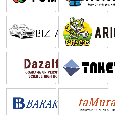
も削減でき、総所有コス
合もある。また、既存シ
リシーの策定も不可欠で
者不足への対応という観
接システムを構築するこ
テムのように大規模な改
な導入が必要で、いきな
ただし、適切な用途選択
ト（TCO）の観点からも
ステムとの連携要件や、
ある。また、従来の開発
点から、多くの企業にと
とで、真にビジネスニー
修を必要としない。ユー
り複雑なシステムから始
と段階的な導入アプロー
非常に魅力的な選択肢と
将来的な拡張性も重要な
チームとローコード開発
って有効な選択肢となっ
ズに合致したソリューシ
ザー自身が開発に関わる
めると失敗リスクが高ま
チが成功の鍵となる。企
なっている。これらの要
判断要素となる。組織の
チームの連携体制を整備
ている。成功の鍵は段階
ョンを素早く提供できる
ことで、仕様の齟齬が生
る。セキュリティやガバ
業の競争力向上のため、
素が組み合わさること
技術的成熟度や、ガバナ
し、知識の共有と技術的
的導入と適切なガバナン
のである。
じにくく、より実用的な
ナンスの観点から、適切
ローコード活用を検討し
で、企業の競争力強化に
ンス体制の整備状況も考
サポートを確保すること
ス体制の構築にある。
システムが構築できる点
な開発ルールやレビュー
てみてはいかがだろう
直結する効果が期待でき
慮すべきポイントであ
が成功の鍵となる。さら
も大きな魅力である。運
プロセスの確立も欠かせ
か。
る。
る。これらの観点を総合
に、継続的な教育プログ
用保守も簡単で、長期的
ない。さらに、従来のIT
的に評価することで、適
ラムの実施により、組織
なTCO削減にも貢献す
部門との連携体制を構築
切な導入判断が可能にな
全体の技術力向上を図る
る。
し、技術的なサポート体
る。
ことで、長期的な成功を
制を整えることで、より
実現できる。これらの取
効果的なローコード活用
り組みにより、DXの目標
が実現できる。
達成により近づくことが
できるだろう。