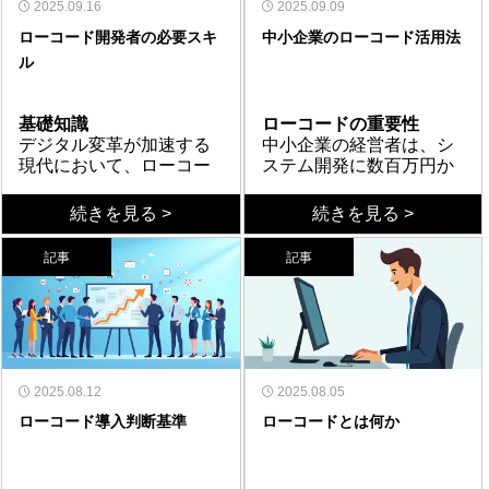
記事では、DX化の利点を
間の大幅な削減が可能で
システムを導入すると、
Excel業務のDX化を成功
2025.09.16
短縮やコスト削減が可能
雑な機能も実装可能だ
完全にコード記述なしで
ノーコード・ローコード
2025.09.09
効率化が図れる。
編集できる点が特徴であ
アを持ち、教育コンテン
イデアを視覚化できるた
活用できる点を踏まえ、
理解しながら、適切なア
ある。手作業で行ってい
非効率な業務がそのまま
させるには、段階的なア
になることから、スター
が、学習コストはやや高
開発できる反面、複雑な
ツールの導入を成功させ
ローコード開発者の必要スキ
中小企業のローコード活用法
る。さらにAnthropicの
ツとコミュニティが充実
め、部門間コミュニケー
段階的な導入計画を立て
プローチについて考えて
た集計や転記作業から解
システム化されてしま
プローチが不可欠であ
トアップから大企業まで
めである。Webflowはデ
要件には対応しきれない
るには、いくつかの注意
「Claude Code」はター
している点で社内人材育
ションが円滑になる。
ることが成功の鍵とな
ル
いく。
放されることで、より付
う。また、現場の声を聞
る。まず、現状の業務フ
まとめ
幅広く導入が進んでい
ザイン性に優れ、マーケ
場合がある。ローコード
点がある。まず、無料プ
まとめ
ミナル上で動作し、自然
成にも適している。ただ
る。まずはパイロットプ
加価値の高い業務に時間
かずにツールを選定する
ローを可視化し、本当に
Excel業務のDX化は、正
る。
ティングサイトに最適
は基本的な部分は視覚的
ランで試用し、実際の業
ノーコード・ローコード
言語指示だけでコード生
しツール導入において
ロジェクトでの検証から
を使えるようになる。さ
と、使いにくいシステム
必要な作業とムダな作業
しく進めれば大きな効果
だ。Kintoneはデータベー
に構築しつつ、必要に応
務フローに合うか検証す
ツールは、企業のDX推進
成からデバッグ・リファ
は、セキュリティポリシ
始めることを推奨する。
基礎知識
ローコードの重要性
らに、データ分析の高度
が現場に定着せず、結局
を明確に区別する。次
をもたらすが、順序を誤
ス管理に優れ、日本企業
じてコードを追加できる
ることが重要だ。また、
を加速させる強力な手段
クタリングまで対応す
ーの策定・情報漏洩対
デジタル変革が加速する
中小企業の経営者は、シ
化により、経営判断のス
Excelに戻ってしまうこと
に、Excelで十分な業務
ると逆効果になる。利点
での導入実績が豊富で、
ため、より高度な機能実
ベンダーロックインのリ
である。適切なツールを
る。開発チームの規模や
策・ライセンス管理が不
現代において、ローコー
ステム開発に数百万円か
ピードと精度が向上す
もある。さらに、すべて
と、システム化すべき業
を理解しつつ、自社の状
承認フローなど日本の業
装が可能だ。選択時のポ
スクを考慮し、データの
選定し、自社の課題に合
既存環境に応じた使い分
可欠である。生成AIが業
ド開発は企業の競争力強
かると諦めがちである。
る。これらの利点は、企
を一度に変えようとする
務を見極めることが重要
況を冷静に分析し、段階
務習慣に対応している。
イントは、開発したいシ
エクスポート機能やAPI連
わせて活用することで、
けが重要となる。
務データを扱う以上、社
化に欠かせない技術とな
技術的能力
しかし実際は、ローコー
コスト削減効果
続きを見る >
続きを見る >
業の競争力強化に直結す
と、従業員の負担が大き
である。すべてをシステ
的に進めることが成功の
一方、ローコードツール
ステムの複雑さ、既存シ
携の可否を確認すべきで
開発コストを抑えながら
内ルールに沿った運用設
っている。従来のプログ
ローコード開発者には、
ド・ノーコードツールの
ローコード導入により、
る重要な要素である。
くなり、業務が混乱す
ム化する必要はない。そ
鍵である。やみくもなシ
ではMicrosoft Power
ステムとの連携要件、将
ある。セキュリティ要件
スピーディーにシステム
計を先行させることが成
ラミングと比較して、視
まず基本的な技術スキル
進歩により、従来の1/10
中小企業は複数の大きな
る。投資したコストに見
の上で、優先順位をつけ
ステム化ではなく、業務
AppsがOffice 365との連
来的な拡張性、そして社
も見逃せない。特に顧客
を構築できる。まずは小
記事
記事
功の分岐点となる。
覚的なインターフェース
が必要である。データベ
のコストと時間でビジネ
メリットを享受できる。
合う効果が得られず、DX
て小さく始め、効果を確
改善を第一に考えた戦略
携に強く、OutSystemsは
内の技術リソースであ
情報を扱う場合は、各ツ
規模なプロジェクトから
を活用することで開発期
ース設計の理解、API連携
ビジネス視点
スアプリケーションを構
まず開発コストの大幅削
成功のポイント
化自体が目的化してしま
認しながら展開してい
的なアプローチを取るべ
大規模エンタープライズ
る。シンプルな業務アプ
ールのセキュリティ認証
始め、成功体験を積み重
間を大幅に短縮できるた
の知識、セキュリティ対
技術スキルだけでなく、
築できる時代となった。
減である。従来のスクラ
実際にローコード導入で
う危険性もある。適切な
く。従業員のITリテラシ
きである。
向けで基幹システム開発
リならノーコード、基幹
やデータ保存場所を確認
ねながら展開していくこ
め、多くの企業が導入を
策への意識などが挙げら
ビジネス理解力が極めて
大企業のような潤沢なIT
ッチ開発では500万円か
成功を収めた中小企業に
準備なしのDX化は、かえ
ーに応じた教育も並行し
にも対応可能である。料
システム連携が必要なら
する必要がある。さら
とを勧める。デジタル化
検討している。しかし、
れる。また、各ローコー
重要な要素となる。ロー
予算がなくても、スピー
かっていたシステムが、
は共通する特徴がある。
って生産性を下げる結果
て行うことで、スムーズ
金体系も月額制からユー
ローコードが適してい
に、導入後の運用体制も
の第一歩として、ぜひ検
ローコード開発者として
ドプラットフォームの特
コード開発者は、単なる
学習と適応
ディーで柔軟なシステム
ローコードなら50万円程
第一に、経営層がデジタ
競争優位の実現
を招くのである。
な移行が実現する。DX化
ザー課金制まで多様で、
る。
計画的に整備し、社内で
討すべきだろう。
成功するためには、単純
性を把握し、適切なツー
開発者ではなく、業務プ
ローコード開発分野は急
2025.08.12
開発が可能になったの
度で実現可能となる。次
ル変革の重要性を理解
ローコードは単なるツー
2025.08.05
は手段であり目的ではな
自社の規模に合わせた選
のツール活用スキルを育
にツールを使えるだけで
ル選択ができる能力も重
ロセスの改善提案者とし
速に進化している領域で
だ。むしろ、意思決定が
に開発期間の短縮効果も
し、積極的にサポートし
ルではない。中小企業が
ローコード導入判断基準
ローコードとは何か
い。自社の状況に合わせ
択ができる。
成することが、長期的な
は不十分である。技術的
要である。Microsoft
ての役割も担う。現場の
あり、継続的な学習姿勢
早く、組織がフラットな
見逃せない。半年かかっ
ていることだ。トップダ
大企業と対等に競争でき
た最適な方法を選ぶこと
成功につながる。
なスキルに加えて、ビジ
Power Platform、
課題を正確に把握し、そ
が不可欠である。新しい
まとめ
中小企業の方が、ローコ
ていたプロジェクトが1〜
ウンでの推進により、組
る武器であり、むしろ機
まとめ
が、真の業務改善につな
ネス理解や問題解決能力
Salesforce、OutSystems
れをシステムで解決する
プラットフォームの登場
ローコード開発者には、
ードの恩恵を最大限に活
2ヶ月で完成し、市場投入
織全体の協力を得やすく
動力を活かして大企業を
中小企業にとってローコ
がるのである。