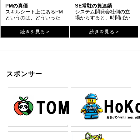
ことができるのである。
個人のプログラミングの
参画実績から、同じよう
事に時間を使っていて忙
る場合は注意が必要であ
ある。リーダーが開発メ
ダーやPMが常に忙しそう
PMの真価
SE常駐の負連鎖
早さによって、納期が早
なプロジェクトに何度も
しい場合がある。
る。何を基準にプログラ
ンバーと同じように木ば
にしている場合は、何に
スキルシート上にあるPM
システム開発会社側の立
くなったり遅くなったり
参画していれば手練れで
ムレビューや指示を行う
かりを見ているようであ
時間を使っているのか調
というのは、どういった
場からすると、時間ばか
するのである。
スキルが高いと評価され
のか、という仕事を見え
れば、森を見る人が非エ
査する必要がある。実は
開発言語や開発環境など
り取るよくないクライア
る。システムに関わる人
る化し、仕組化すること
ンジニアであるユーザー
ここがボトルネックにな
を使ってきたかという内
従順の呪縛
ントはできるだけ減らさ
常駐要請の心理
続きを見る >
続きを見る >
材の評価が困難な点は、
がリーダーの務めであ
側となってしまうことが
っていてプロジェクトの
容であることが多く、SE
就職氷河期と呼ばれる世
ないと、他の優良クライ
SEへの安心感の欠如が常
プロジェクトに参画する
る。
考えられる。
進行が思うようにいかな
の延長という意味合いが
代より上の年齢層では、
アントに迷惑がかかる。
駐しないといけない理由
経験値と、本当の意味で
かったり、頻繁にリスケ
強く残っている。もし、
常に従うことを幼少期か
特に横にいてくれないと
のひとつである。隣にい
のスキルが比例するわけ
が発生していることも多
期待するポジションが発
ら叩き込まれていると考
失敗からの成長
進めることができないと
れば、何かあった時にす
対症療法の克服
ではないことである。本
くある。しかし、これは
想力や提案力にあるとす
えられる。日本では「禁
正しいか、間違っている
いうニーズが、SE常駐の
ぐに指示が出せる。たと
隣にSEを常駐させて対応
当の意味でのスキルとは
本人にヒアリングするだ
れば、姿勢をみることが
止」か「許可」かを常に
か、の判断基準しか持ち
常態化してしまっている
えば、サーバが止まった
できてしまうがゆえに対
プロジェクトを成功させ
けでは表面化しないた
大切となる。
意識しながら仕事をして
合わせていない場合、何
要因である。
ときにすぐに復旧させる
処療法になってしまいが
スポンサー
られるかどうかを指すの
め、ユーザー側の担当者
おり、「許可されるまで
か問題が発生したときに
判断力の真髄
ことが可能である。
ちである。本来であれ
脱属人化の施策
である。
やプログラマーなどの周
は禁止されている」と考
時間を遡ってどこで判断
エンジニア出身のPM（開
ば、サーバが止まらない
SE側も、すぐに復旧させ
辺人員から浮き彫りにす
えているのではないかと
を間違えたのかを追求す
発プロジェクトのPM）だ
ようにすべきであり、リ
られるからといった怠慢
ることが望ましい。
推察される。
る。それは大切なことで
と、禁止か許可かという
カバリのプランがしっか
により、事前に問題や対
あるが、実際のプロジェ
デジタルのような見方を
まとめ
りと計画されていること
策を考えておくといった
まとめ
クトでは誤ったことを反
している人もいる。特に
たとえ能力の高いPMだっ
が理想である。
準備を怠ってしまう。そ
発注側は感情だけでプロ
省しつつ修正しながら進
今日のシステムに関する
たとしても、仕事になる
う考えると、発注側のIT
ジェクトを遂行すると、
むことが大切である。
プロジェクトでは、ゼロ
と発想することや作るこ
リテラシーも非常に重要
何かあった時に何でもSE
かイチだけでは判断でき
との楽しみより、ミスに
である。属人化しないよ
を急かしてしまう。これ
ないような、ウエットで
よる懲罰を恐れたりする
うに仕組化するにはどう
によって、発注側はオオ
アナログな状況判断が必
ために、無難で当たり障
するかを常に整理する意
カミ少年化してしまうた