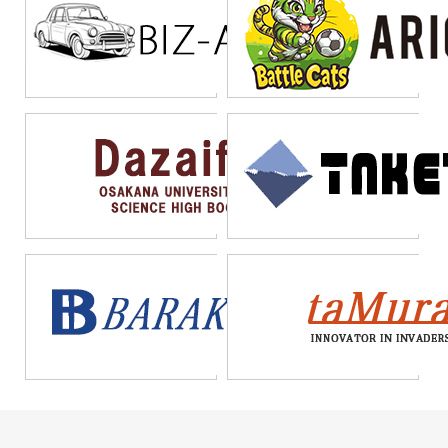
要となる。
りのない判断をしがちで
識を持つことが大切であ
め、本当に急がないとい
ある。システムに関する
る。
けないときに対応が遅れ
プロジェクトがなかなか
てしまうのである。
前へ進まない理由でもあ
る。