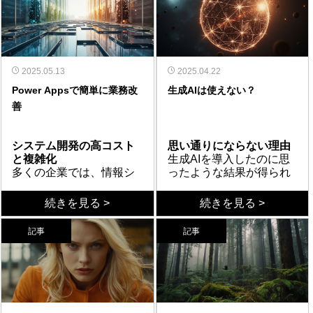
ている。確かに、人間と
ットボットが登場し、定
ータベースに保存して
フローを見直さずにデジ
解析作業ではなく、将来
閲覧性などに課題がのこ
ロセスを発見できるので
す。定量データや日報な
こそが真のDXを実現す
自然に会話できるAIの実
型的なカスタマーサポー
ChatGPTの衝撃
も、それは単なるデジタ
タル化を行うことだ。従
的な発展性を見据えた戦
ることが多いようであ
ある。
どのログ、クレームデー
る。
現は、多くの技術者が長
トなどで徐々に実用化さ
ChatGPTのような生成AI
ル化に過ぎない。デジタ
来の手作業のフローをそ
俯瞰できないシステム担
略的なアプローチが求め
る。
タの活用も効果的であ
年抱き続けた夢でもあっ
れ始めた。とはいえ、自
が登場し、誰でも使える
ル化を行うだけでは本質
のままデジタル化すれ
当者の問題
られる領域といえるだろ
る。AIで課題を解決する
た。しかし、過去には言
然な対話というより「決
ようになったことで、AI
的な効率向上は望めず、
ば、かえって作業が煩雑
システム担当者やシステ
う。
より前に、膨大な過去デ
語理解や文脈の把握に技
められた会話」に近く、
チャットボットの活用は
業界全体への波及
2025.05.13
業務フローの見直しがな
化し、時間がかかること
ム会社が、俯瞰的な視点
2025.04.22
ータをAIに処理させるの
術的な限界があり、実用
限定的な使い方にとどま
一気に加速した。従来の
AIチャットボットの導入
ければ効果は限定的だ。
もある。特にITに疎い権
を持たない場合も問題
Power Appsで簡単に業務改
生成AIは使えない？
も良いだろう。
化には程遠いというのが
っていた。ところが2020
ようなFAQへの対応だけ
は、ビジネスだけでなく
限者が意思決定を行う場
だ。業務フローを把握せ
生成AI導入の失敗例
善
現実だった。こうした期
年代に入り、ディープラ
でなく、長文の文書作成
教育、医療、自治体な
合、このような失敗はよ
ず、指示通りにデジタル
生成AIの導入に関する相
待と現実のギャップが、
ーニングの飛躍とともに
や要約、翻訳、さらには
ど、多様な分野に広がっ
まとめ
く見られる。「デジタル
化を進めれば、非効率な
談も増えているが、その
AIチャットボット導入の
自然言語処理の精度が格
プログラミング支援な
ている。学生の学習サポ
AIチャットボットは、単
化＝効率化」と誤解し、
システムが出来上がる。
多くは「期待通りに動か
システム開発の高コスト
思い通りにならない理由
失敗要因となってきた。
段に向上し、Google、
ど、より複雑で創造的な
ートから医療問診の補
なる業務効率化ではな
実際には逆効果となるケ
ユーザー部門は「IT化で
ない」という内容だ。そ
まとめ
と複雑化
生成AIを導入したのに思
Facebook、OpenAIとい
作業もこなせるようにな
助、行政窓口での自動対
く、人間の知的作業を補
ースも少なくない。
逆に効率が悪くなった」
の原因は、多くの場合、
「ITが分からないから任
多くの企業では、情報シ
ったような結果が得られ
った技術企業が次々に大
っている。人間の知的作
応まで、AIは生活の一部
助する“共創”のパートナー
と感じ、最悪の場合、シ
AIが本来必要ない箇所に
せる」という姿勢はリス
ステム部門や外部システ
ない――そんな経験をし
規模言語モデル（LLM）
業領域に深く入り込み、
に組み込まれつつある。
である。ただし誤情報、
ステムが欠陥品だと誤解
導入されていることだ。
クが高い。ITを知らない
ム会社にシステム開発を
たことがある人も多いだ
RAGとは何か
続きを見る >
続きを見る >
を発表したことで、チャ
単なる効率化ツールにと
この変化は、かつてITイ
倫理、プライバシーとい
されることもある。業務
たとえば、ただのデータ
人がIT化を進めるのは、
依頼すると、仕様確認が
野良プログラムのリスク
ろう。AIは進化を続けて
RAG（Retrieval-
ットボットは“おしゃべり
どまらない存在となっ
ンフラを支えてきた旧世
った課題も存在する。こ
の流れを把握し、適切に
管理であれば、生成AIで
決算書を読めないのに経
繰り返される。「この機
システム開発の手間を避
いるが、それを使いこな
Augmented Generation）
マシン”から会話パートナ
た。もはや「使えるかど
代のエンジニア像を超え
うした課題を踏まえ、社
デジタル化を進めること
はなくRDB（リレーショ
営をするのと同じだ。業
記事
記事
能はどうするか？」「ス
けるため、各部署でExcel
す側にも試行錯誤が求め
は、「検索」「拡張」
ーへと進化した。
うか」ではなく「どう使
る大転換だ。業務が高度
会全体でのルール整備
が必要だ。
ナルデータベース）のほ
務フローを理解し、技術
テータスはこれで全て
マクロによる「野良プロ
られている。特に企業に
「生成」の頭文字を取っ
ChatGPT以外の選択肢
うか」が問われるフェー
化し、かつ柔軟性が求め
と、使い方の成熟が必要
うが合理的だ。効率を上
を正しく活用するには横
か？」など、質問が多
グラム」が横行する。こ
Power Appsで迅速なシ
おいては、社内情報を整
た技術であり、生成AIに
現在、生成AIとして多く
ズに突入している。
られる現代において、AI
だ。AI導入を成功させる
げるには、AIの利用が本
断的な視点と経験が不可
く、時間とコストが増
れらは各人のPCに保存さ
ステム構築
理すればするほど目的の
独自情報を与えることで
の大規模言語モデル
と協働する力が企業と個
には、「AIも使い様」と
当に適切かを見極める判
欠だ。
大。結果、システムは複
れ、最新版の確認が困難
こうした問題を解決する
答えに辿り着けなくなる
回答の精度を上げる手法
（LLM）が存在する。
人の双方に求められてい
いう視点が欠かせない。
断力が必要だ。
雑化し、現場のニーズに
になり、メンテナンスも
のが、MicrosoftのPower
「RAGの沼」にハマるこ
である。インターネット
OpenAIのChatGPTをはじ
社内AIを成功させるには
る。
ITの導入に乗り遅れてき