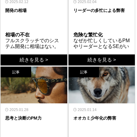
即したシンプルな解決策
不透明。担当者がいなく
Appsだ。従来の複雑な開
2025.02.12
とがある。多くの企業が
上の情報だけでなく、社
め、AnthropicのClaude、
セキュリティ上の理由か
2025.02.04
た企業ほど、AI活用でも
から遠ざかる。
なるとブラックボックス
発プロセスを排除し、現
定量化困難な業務もデジ
生成AIを武器にしようと
内マニュアルや業務デー
GoogleのGemini、Metaの
ら、社内情報をインター
開発の相場
リーダーの多忙による弊害
二の舞になりかねない。
化し、セキュリティリス
場担当者が自らアプリを
タル化
しているが、その真価を
タなどを取り込むこと
LLaMA、Mistral、
ネットに出せない企業も
アタラキシアDXは、AI黎
クも増加。放置すれば、
構築できる。ドラッグ＆
業務のデジタル化は、数
引き出すには、正しい導
で、より業務に即した回
Cohere、さらにAlibaba
少なくない。その場合、
まとめ
明期からの導入支援経験
企業全体の業務効率が低
ドロップで簡単に操作で
値で説明可能なタスクは
入と運用が欠かせない。
答が可能になる。ただ
やBaiduといった中国系ベ
オンプレミス環境（社内
生成AIはあくまで「道
をもとに、技術とビジネ
下し、情報漏洩の危険も
き、セキュリティも
簡単だが、現場には「説
し、期待する結果が得ら
ンダーもある。それぞれ
ローカル）に生成AIを構
具」にすぎない。導入し
スの橋渡しを支援してい
相場の不在
危険な繁忙化
ある。
Microsoft標準に準拠。野
明しにくい」業務も多
まとめ
れない場合、その原因は
に強みがあり、RAGに適
築する選択肢がある。た
ただけで目的が自動的に
る。
フルスクラッチでのシス
なぜか忙しくしているPM
良プログラムの乱立を防
い。こうした業務は経験
Power Appsは、現場主導
提供リソースの質や構造
したモデルも存在する。
とえばTinyLLaMAやPhi-2
達成されるわけではな
テム開発に相場はない。
やリーダーとなるSEがい
ぎ、システム管理とメン
に依存しがちで、担当者
でアプリを作成・管理で
にある可能性が高い。
たとえばCohereの
のような軽量モデルか
い。課題を定義し、適切
相場とは商品が一般的に
れば危険信号である。リ
テナンスも容易になる。
に頼ることが多い。
きる柔軟性を提供し、野
Command R+やMistralの
ら、Nous Hermesや
な情報を整備し、それを
流通している商品など数
建築との差異
ーダーが忙しくなると全
役割分担の歪み
続きを見る >
続きを見る >
さらに、ユーザー自身が
Power Appsは、このよう
良プログラムのリスクも
Mixtralなどが代表的だ。
Mixtralなどの対話・RAG
使いこなす力が必要だ。
が多い場合は、競争原理
たとえば、一戸建て建築
体的な最適化や効率的な
システムのユーザー側か
アプリを修正できるた
な曖昧な業務も迅速にア
解消する。複雑な開発プ
目的に応じてLLMを選
対応モデルまで選択肢は
RAGがうまくいかないと
も働き、金額がある一定
であれば、建物の規模と
運用ができていない可能
ら見ると、SEという見え
め、柔軟性も確保でき
プリ化し、標準化と効率
ロセスを省き、数値化し
び、最適な環境を整える
豊富だ。これらを活用す
感じたら、その原因はリ
記事
記事
の範囲に収まってくるも
資材、それに加えて職人
性がある。結果として、
方しかしないと思われる
る。
化を同時に実現する。
にくい業務も効率的にデ
ことが重要である。
れば、外部にデータを出
ソースや設計のミスマッ
のである。
の人工で金額が決まる。
人件費の実態
無駄に費用がかかった
が、実際はシステムの運
プロセスの確立
ジタル化することができ
さずともAIの恩恵を享受
チにあるかもしれない。
フルスクラッチのシステ
システム（ソフトウェ
り、技術的負債が大きく
用や開発には細かな作業
たとえば、プログラムが
る。
できる。必要なのは、自
ム開発は、つまり極めて
ア）は一戸建てのよう
なったりする。
分担が発生する。この作
解析できる人をリーダー
社の目的と環境に適した
特殊な特注品を作るよう
に、基本的には材料費は
業分担ができていない場
としてしまうと、開発者
判断力である。
なものであるため、シス
かからない。システム開
工期の変動
合は窓口のSEが余計な作
に手取り足取り指示をし
俯瞰的視点
テム開発に相場という概
発の費用のほとんどは人
建物を建てることと比べ
2025.01.28
業を行っている可能性が
てしまうことがある。も
木を見て森を見ずという
2025.01.14
念が基本的にはないので
件費である。大工職人の
るとシステムやソフトウ
ある。役割分担の不均衡
し、リーダーがプログラ
言葉があるように、リー
思考と決断のPM力
オオカミ少年化の弊害
ある。
人工と同じように人月単
ェアは無形の物となるた
がもたらす忙しさではな
ムレビューなどの作業
ダーとなる人は指針を作
価と呼ばれるSE1人が1ヶ
め、1ヶ月の労働力を推し
まとめ
く、まったく仕事として
や、開発者にプログラム
ったりメンバーをプロジ
まとめ
月働く金額で相場を知る
量ることは困難である。
SEは過去のプロジェクト
やらなくてもよいような
上の細かな指示をしてい
ェクト成功へ導く役割が
誰が森を見るのか、リー