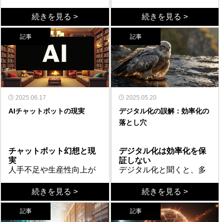
クロプログラムが今もな
るだけでは業務改善とは
お残り続けている。表計
作成者不明問題
言えない。真の業務改善
目的とゴール設定
続きを見る >
続きを見る >
算ソフトと呼ばれるデー
社内に残る通称「マク
を実現するためには、表
まず、目的とゴールを明
タベースに似たツールを
ロ」は、今はいない人が
面的な問題解決ではな
確にする必要がある。な
記事
記事
背景にユーザーインター
作成していたり、一部の
く、根本的な業務の見直
ぜ業務分析をするのか、
フェースやロジックを付
人が独自に作ったもので
市民開発解決法
しが必要である。業務を
何を達成したいのかを明
業務の可視化技法
け足したものである。も
あることが多くある。作
ブラックボックス化した
可視化して正しい業務分
文化することが重要であ
現在の作業タスクのすべ
はやゾンビファイルと言
った人がいる場合はまだ
マクロを情報システム部
析を行うためには、ある
る。例えば、「手戻りを3
てをまずは網羅的に洗い
っても過言ではない。こ
しも、退職している場合
に解決をお願いするので
程度のステップを踏む必
割減らす」「問い合わせ
出して、分類を行う。複
れらのシステムは当初の
はその中のプログラムも
はなく、市民開発にて解
専門家活用法
要がある。単純なデジタ
対応時間を半分にする」
数担当者で付箋にタスク
根本原因の探求
目的を果たしていても、
見ることができないの
決するには多少のコツが
専門家に依頼したほうが
2025.06.17
ル化は一時的な効率化に
「余剰コストを1千万円削
を書き出し、重要度マト
課題の本質がまとまった
2025.05.20
時代の変化とともに保守
で、いつ止まるか分から
必要になる。ポイントは
いい理由として、マクロ
とどまり、長期的な競争
減する」などの具体的な
リクスや緊急度マトリク
ら、重要な事項と緊急の
AIチャットボットの現実
デジタル化の誤解：効率化の
性や拡張性に大きな課題
ないシステムを業務の中
完全にブラックボックス
ファイルの解析だけを切
力向上には繋がらない。
数値目標を設定する。曖
スで整理する方法が非常
事項などを切り分けて、
落とし穴
を抱えるようになってい
心で使い続けていくこと
化している状態や、何か
り離した作業としてしま
まとめ
昧な目標設定では、後の
に有効である。また、必
本質的ではない事項は思
まとめ
る。
になる。このような状況
ら手を付けていいか分か
うと、その後の市民開発
ExcelやAccessは
分析や改善施策の効果測
ず用意しておきたいの
い切って削除や軽減を検
定量化・定性化できれ
では、エラーが発生した
らない状態のマクロ群
へ繋ぎにくくなるからで
Microsoft社の製品である
定が困難になってしま
が、業務フロー図と業務
討する。また、抽出した
ば、効果検証につなげる
チャットボット幻想と現
デジタル化は効率化を保
際の対処法が不明で、業
は、残念ながらまずは専
ある。マクロファイルの
ので、そのままMicrosoft
う。定量的で測定可能な
の分担表である。誰が、
課題は小さな原因に分解
改善策と実行計画を策定
実
証しない
務継続に深刻なリスクを
門家に情報の整理を依頼
インプット／アウトプッ
社が提供するPower
目標を立てることで、分
いつ、どこで、何をして
していき、根本原因を探
する。正しい業務分析と
人手不足や生産性向上が
デジタル化と聞くと、多
もたらす可能性がある。
することが必要になるだ
トを解析した上で、それ
PlatformやPower Appsへ
析の方向性が明確にな
いるかを図式化すること
る（要因分析）。リソー
は、単なるデジタル化で
叫ばれる中、多くの企業
くの人が効率化を期待す
ろう。自社だけでの解決
をどのように今後の市民
の移行がスマートであ
り、成果を客観的に評価
で、無駄や重複、ボトル
スが限られる場合には、
はなく明確な目的に基づ
で「問い合わせ業務の多
る。しかし、たとえば
続きを見る >
続きを見る >
を試みる前に、適切な専
開発のベース作りに活か
る。間違ってもマクロを
できるようになる。
ネックが浮き彫りにな
ABC分析（例えば顧客ラ
いて、ボトルネックを可
くはAIチャットボットで
チャットボットの進化
FAXで受け取った紙の受
非効率なフローをそのま
門知識を持つパートナー
すのか。ITコンサルやシ
スクラッチ開発でのWeb
る。このプロセスによ
ンク別）で、重要顧客に
視化し、データと構造化
代替できるのではない
2000年代には、ルールベ
注をOCR（文字認識）で
まデジタル化するリスク
との連携を検討すること
ステム開発会社の腕の見
システムに移管すべきで
り、今まで見えなかった
注力できるよう業務配分
された分析を行うことな
記事
記事
か」という期待が高まっ
ースやシナリオ型のチャ
デジタルデータ化し、デ
最も大きな問題は、業務
が成功への近道となる。
せどころである。単純な
はない。親和性の問題や
非効率な作業や不要なプ
や訪問頻度などを見直
のである。継続的な改善