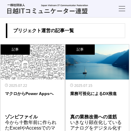
プリジェクト運営の記事一覧
記事
記事
2025.07.22
2025.07.15
マクロからPower Appsへ
業務可視化によるDX推進
ゾンビファイル
真の業務改善への道筋
今から十数年前に作られ
いきなり顕在化している
たExcelやAccessでのマ
アナログをデジタル化す