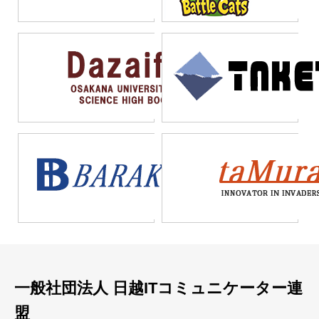
ミング知識が活用される
らに、組織内でのデジタ
だけでなく、業務部門や
た、ビジネスパートナー
ことも多い。
ル変革を推進するための
経営層との連携を円滑に
としての価値提供が期待
変更管理スキルや、ステ
進めるための調整力が必
される職種である。
ークホルダーとの調整能
要になる。さらに、長期
力も重要な要素として挙
的な視点でシステム運用
げられる。これらの複合
を考える戦略的思考も欠
的なスキルが、成功する
かせない。スケーラビリ
ローコード開発者の条件
ティやメンテナンス性を
となるのである。
考慮した設計により、持
続可能なシステム構築を
実現することが、真のロ
ーコード開発者としての
価値を発揮する鍵となる
だろう。
一般社団法人 日越ITコミュニケーター連
盟