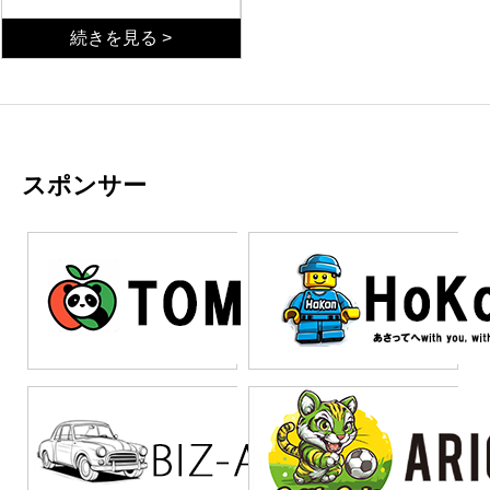
ド開発は企業の競争力強
化に欠かせない技術とな
技術的能力
続きを見る >
っている。従来のプログ
ローコード開発者には、
ラミングと比較して、視
まず基本的な技術スキル
覚的なインターフェース
が必要である。データベ
を活用することで開発期
ース設計の理解、API連携
ビジネス視点
間を大幅に短縮できるた
の知識、セキュリティ対
技術スキルだけでなく、
め、多くの企業が導入を
策への意識などが挙げら
ビジネス理解力が極めて
検討している。しかし、
れる。また、各ローコー
重要な要素となる。ロー
スポンサー
ローコード開発者として
ドプラットフォームの特
コード開発者は、単なる
学習と適応
成功するためには、単純
性を把握し、適切なツー
開発者ではなく、業務プ
ローコード開発分野は急
にツールを使えるだけで
ル選択ができる能力も重
ロセスの改善提案者とし
速に進化している領域で
は不十分である。技術的
要である。Microsoft
ての役割も担う。現場の
あり、継続的な学習姿勢
なスキルに加えて、ビジ
Power Platform、
課題を正確に把握し、そ
が不可欠である。新しい
まとめ
ネス理解や問題解決能力
Salesforce、OutSystems
れをシステムで解決する
プラットフォームの登場
ローコード開発者には、
など、幅広いスキルセッ
など、それぞれに異なる
ためのソリューション設
や既存ツールのアップデ
技術スキル、ビジネス理
トが求められる職種だか
特徴があるため、プロジ
計能力が必要である。ま
ートに対応するため、常
解、コミュニケーション
らである。
ェクトの要件に応じて最
た、エンドユーザーの視
に最新情報をキャッチア
能力、継続学習姿勢とい
適な選択をする判断力が
点に立ったUI/UX設計ス
ップする能力が求められ
う4つの柱が必要である。
求められる。さらに、従
キルも欠かせない。使い
る。また、ローコード開
これらのスキルを統合的
来のコーディングスキル
やすいインターフェース
発はチーム作業が中心と
に身につけることで、企
も完全に不要ではなく、
を構築することで、シス
なるため、優れたコミュ
業のデジタル変革を効果
カスタマイズが必要な場
テムの利用率向上と業務
ニケーション能力と協調
的に推進できる人材とな
面では基礎的なプログラ
効率化を実現できる。さ
性も重要である。IT部門
る。単なる開発者を超え