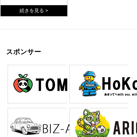
も業務アプリを構築でき
る手法として注目を集め
活きる業務
続きを見る >
ている。しかし、導入企
ローコードが真価を発揮
業の多くが期待した成果
するのは、定型的な業務
を得られず、プロジェク
プロセスの自動化や、シ
トが頓挫するケースが後
ンプルなデータ管理アプ
業務選定の失敗
を絶たない。「簡単に作
リの構築である。例え
一方で、ローコードには
れる」という触れ込みを
ば、申請承認ワークフロ
明確な限界がある。複雑
鵜呑みにし、適切な計画
ー、在庫管理、顧客情報
なビジネスロジックを含
スポンサー
なく導入を進めた結果、
の一元管理といった業務
む基幹システム、大量デ
選定フレームワーク
かえって業務効率が低下
では、短期間で実用的な
ータのリアルタイム処
ローコード導入を成功さ
する事態も発生してい
システムを構築できる。
理、高度なセキュリティ
せるには、業務の棚卸し
る。失敗の原因は、ロー
また、現場部門が主体と
要件が求められるシステ
と適性判断が不可欠であ
コードの特性を正しく理
なって改善を繰り返す必
ムには不向きである。失
る。まず、対象業務の複
まとめ
解していないことにあ
要がある業務にも適して
敗企業の典型的なパター
雑性、データ量、連携要
ローコードは万能ではな
る。
いる。成功企業に共通す
ンは、これらの領域にロ
件を可視化し、ローコー
い。定型業務や小規模ア
るのは、最初から大規模
ーコードを適用しようと
ドで対応可能な範囲を明
プリには有効だが、複雑
なシステムを目指さず、
するケースである。開発
確にする。次に、将来的
な基幹システムには不向
小さな業務改善から着手
途中で機能の限界に直面
な拡張性や保守運用の観
きである。成功の鍵は、
している点である。スモ
し、結局フルスクラッチ
点から、長期的なコスト
業務特性を正しく見極
ールスタートで効果を検
での再開発を余儀なくさ
を試算することが重要で
め、適切な領域に適用す
証し、段階的に適用範囲
れることも少なくない。
ある。短期的な開発コス
ること。導入前の計画策
を広げることで、確実に
また、ベンダーロックイ
ト削減だけを見て判断す
定と、段階的なアプロー
成果を積み上げている。
ンのリスクも見過ごせな
ると、運用フェーズで想
チが失敗を防ぐ最善策で