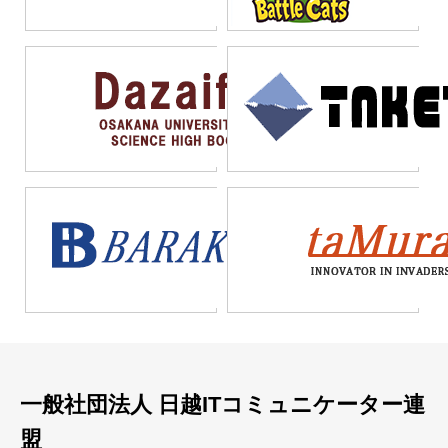
い。特定のプラットフォ
定外の負担が発生する。
ある。ツールの特性を理
ームに依存することで、
成功企業は、ローコード
解し、戦略的に活用する
将来的な拡張性や他シス
と従来型開発を適材適所
ことでDX推進を加速させ
テムとの連携に支障をき
で使い分けている。すべ
よう。
たす事例が増えている。
てをローコードで賄おう
業務特性を見極めずに導
とせず、業務特性に応じ
入を急ぐことが、失敗の
た最適な開発手法を選択
最大の要因である。
することが、DX推進にお
ける重要な判断軸とな
る。
一般社団法人 日越ITコミュニケーター連
盟