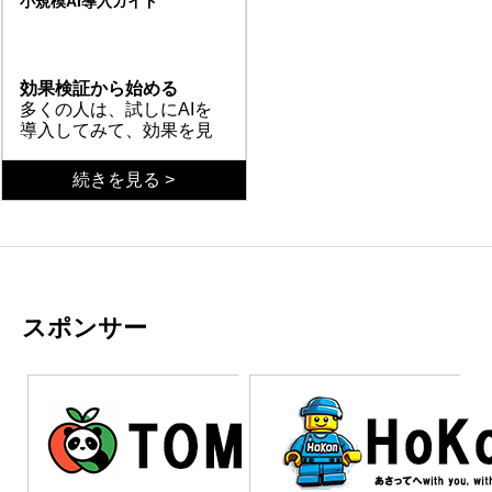
小規模AI導入ガイド
ベースの業務アプリや
として使われていたが、多
ば、そのコピーごとに独立
ある。Excelマクロにパス
Microsoft Power Platform
くが属人化し、結果として
した修正が可能となり、誰
ワードがかけられ、開発者
まとめ
などがあり、これにより業
保守不能な“遺産”となって
がどのバージョンを使って
も不在、しかし業務には不
市民開発は、Excelマクロ
務現場の課題解決が加速し
しまっている。
いるのか把握が困難にな
可欠——そんな状態が現場
に代わる次世代の業務改善
効果検証から始める
ている。
る。しかも、更新履歴の管
には数多く存在する。これ
手段となり得る。ローコー
多くの人は、試しにAIを
理も難しく、組織全体の業
らは情報システム部の管理
ド・ノーコードの活用によ
導入してみて、効果を見
務統一を図るには限界があ
外にある「野良プログラム
り、野良プログラムの乱立
てから予算取りを行って
る。こうした特性が、非効
（シャドーIT）」と呼ば
を防ぐには、組織としての
いきたいと考えている。
UI重視の効果測定
続きを見る >
率と混乱を招く要因となっ
れ、セキュリティリスクを
運用ルールとガバナンスの
とりあえずツールを導入
AIの効果を確認してから
ている。
高める要因でもある。結果
確立が不可欠だ。アタラキ
したいといった理由で
検討することを考えたと
として、誰も触れず、誰も
シアDXでは、Power Apps
は、なかなか費用を使っ
きに最初にやることは、
捨てられず、今も現場の根
を活用し、手遅れになる前
ていいとはならないだろ
実はUI（ユーザーインタ
開発とAIの分離問題
幹に鎮座している。まさ
にブラックボックス化した
う。このような慎重なア
ーフェース）の部分であ
UIを作るとなると、結局
に、手遅れになる前に対処
マクロのリプレイス支援を
プローチは非常に理にか
る。例えば、グラフの表
はシステムの開発が必要
すべき課題だ。
行っている。
なっており、実際の効果
示などだ。結果として何
になってしまうのではな
スポンサー
を数値で示すことができ
ができれば、どういった
いかという懸念が生まれ
統合的アプローチの重要
れば、その後の本格的な
業務がどれくらい短縮さ
る。あるいは、システム
性
導入に向けた予算確保も
れるのかを第三者が見て
開発を行うことで、そも
AIはAIの会社に発注する、
スムーズに進むはずだ。
も確認しやすいからだ。
そも期待したAIの活用が
UIはシステム開発会社に
まずは小さく始めて、確
データの可視化により、
なされなくなってしまっ
発注するといった、区分
実な成果を積み重ねるこ
AI導入前後の変化を明確
たりすることもあるだろ
けをしてしまうことに誤
まとめ
とが重要になってくる。
に示すことができれば、
う。これは、目的をシス
りがある。まず、やるべ
部署やグループを横断し
関係者全員が効果を実感
テム開発とAIとに分けて
きことを分解するのでは
た視点を持つことがとて