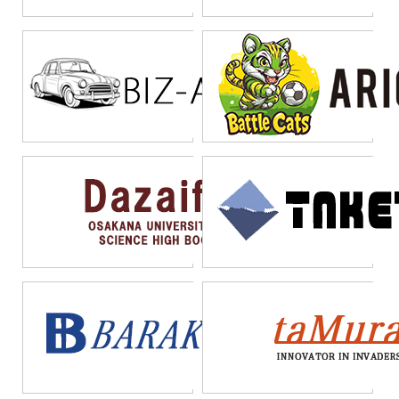
できる。特に経営陣への
いるからだ。本来であれ
なく、ITに対する知見のあ
も大切であることがわか
報告時には、視覚的に分
ばAI活用による業務改善
る人に区分けから入って
った。ツールや部分的な
かりやすい資料があるこ
が目標であったにも関わ
もらい、技術的な判断も
技術を目的としてしまう
とで、プロジェクトの価
らず、システム開発が主
行いつつKPIを作っていく
前に適した組織体である
値を効果的に伝えること
目的となってしまい、AI
ことが重要になる。これ
ことの確認が大切だ。AI
が可能になる。
機能が後回しになってし
は市民開発と呼ばれるも
導入を成功させるために
まうケースも少なくな
のに近く、自社内でロー
は、技術面だけでなく組
い。このような本末転倒
コードを使って軽く開発
織運営の観点からも準備
を避けるためには、プロ
することを意味する。技
を整える必要がある。
ジェクトの優先順位を明
術的な専門知識を持つ人
確にすることが不可欠
材が全体を俯瞰し、最適
だ。
な技術選択とプロジェク
ト設計を行うことで、効
率的かつ効果的なAI導入
が実現できるのだ。