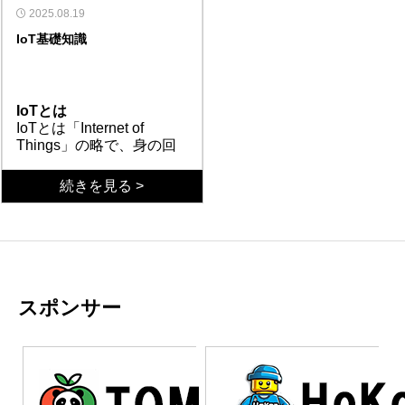
が進むにつれて認識のずれ
で、定期的なフォローアッ
員のスキルレベル、社内の
伴走支援を選ぶ際は、いく
2025.08.19
が明確になる。結果とし
プがない。さらに、従業員
文化まで把握したうえで、
つかの判断基準がある。ま
IoT基礎知識
て、導入したシステムが活
への教育や研修が形式的
最適なDX戦略を設計す
ず、過去の実績と具体的な
用されない、現場が混乱す
で、実際の業務に即した内
る。第二に、導入プロセス
成果指標を確認すべきだ。
まとめ
る、投資対効果が見えない
容になっていないのだ。こ
全体に伴走者が関与し、現
単なる導入事例ではなく、
DX伴走支援の成否は、
という事態に陥る。
のような支援では、高額な
場の声を拾いながら柔軟に
導入後の定着率や業務効率
「丸投げ」か「真の伴走」
IoTとは
システムを導入しても現場
軌道修正する。システムを
の改善率などの数値データ
かで決まる。表面的なシス
IoTとは「Internet of
に定着せず、結局は以前の
導入して終わりではなく、
を提示できるかが重要であ
テム導入ではなく、現場に
Things」の略で、身の回
方法に戻ってしまう。経営
定着するまで継続的にサポ
る。次に、初回のヒアリン
寄り添い、定着まで責任を
りのあらゆるモノがイン
層だけが満足して終わる
ートするのだ。第三に、従
グで、どれだけ深く現場の
持つパートナーを選ぶこと
ターネットに接続される
注目される理由
続きを見る >
「見せかけのDX」になっ
業員が自走できるよう、実
課題を掘り下げようとする
が、DX成功への第一歩
技術のことである。従来
IoTの最大の魅力は、デー
てしまうのである。
践的な教育を提供する。マ
かを見極める。表面的な質
だ。明確な成果指標と継続
はパソコンやスマートフ
タを活用した自動化と最
ニュアルを渡すだけでな
問だけで終わる会社は要注
的なサポート体制を持つ支
ォンだけがネットに繋が
適化にある。例えば、ス
く、実際の業務シーンを想
意だ。さらに、契約内容に
援会社と組むことで、投資
っていたが、今では冷蔵
マートホームでは照明や
導入チェックリスト
定したトレーニングを行
導入後のサポート期間や具
を確実に成果に変えること
庫、エアコン、照明、車
温度を自動調整し、電気
IoT導入を成功させるに
い、疑問にその場で答え
体的な支援内容が明記され
ができる。
など様々な機器がネット
代を削減できる。また、
は、まず明確な目的設定
る。つまり、企業と同じ目
ているかを確認する必要が
ワークに接続できるよう
工場では機械の稼働状況
が重要である。「何を改
スポンサー
線で課題に向き合い、成果
ある。曖昧な表現ではな
になった。これにより、
を監視して故障を予防
善したいのか」「どんな
未来への影響
が出るまで責任を持つのが
く、何を、いつまで、どの
遠隔操作や自動制御、デ
し、農業では土壌の状態
効果を期待するのか」を
IoTの進化は加速してお
真の伴走支援である。
ように支援するのかが明確
ータ収集が可能になり、
を把握して適切な水やり
具体的に定めることで、
り、5G通信やAI技術との
であることが、真の伴走支
私たちの生活はより便利
を行う。このように、IoT
適切な機器やシステムを
融合により、さらに高度
援を提供する会社の証であ
で効率的になっている。
は単なる遠隔操作ではな
選択できる。次に、セキ
なサービスが実現され
まとめ
る。
く、収集したデータを分
ュリティ対策は必須項目
る。自動運転車、スマー
IoTは私たちの生活や働き