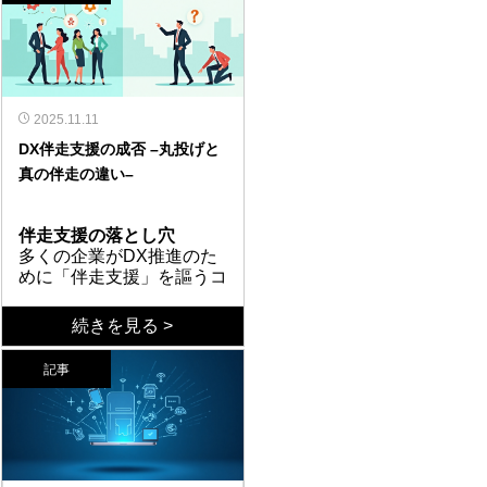
2025.11.11
DX伴走支援の成否 –丸投げと
真の伴走の違い–
伴走支援の落とし穴
多くの企業がDX推進のた
めに「伴走支援」を謳うコ
ンサルティング会社に依頼
するが、期待した成果が得
丸投げ支援の特徴
続きを見る >
られず終わるケースが後を
失敗する「丸投げ型支援」
絶たない。その原因の多く
には明確な特徴がある。ま
記事
は、「伴走」という名目で
ず、コンサルタントが一方
ありながら、実態は「丸投
的に最新ツールやシステム
真の伴走支援とは
げ」になっているためだ。
を提案し、現場の業務フロ
では、真の「伴走支援」と
発注側も受注側も、伴走支
ーや課題を十分にヒアリン
は何か。第一に、企業の現
援の本質を理解しないまま
グしない。次に、導入後の
状を深く理解することから
契約を結び、プロジェクト
運用は企業側に任せきり
始まる。業務フロー、従業
支援会社の選び方