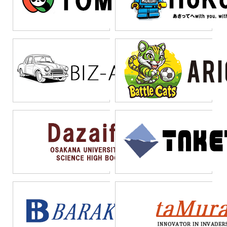
析して最適な行動を自動
である。IoTデバイスはサ
トシティ、遠隔医療な
方を根本から変える革新
で実行する「賢いシステ
イバー攻撃の標的になり
ど、これまで夢物語だっ
的な技術である。基本概
ム」を構築できるのであ
やすいため、暗号化や認
た技術が現実のものとな
念を理解し、導入のポイ
る。これが生産性向上や
証機能の確認が欠かせな
ってきている。特に注目
ントを押さえることで、
コスト削減につながる理
い。さらに、既存システ
されるのがエッジコンピ
この技術の恩恵を最大限
由である。
ムとの連携可能性や、将
ューティングで、デバイ
に活用できる。未来に向
来的な拡張性も考慮しよ
ス側で即座にデータ処理
けて、IoTとの向き合い方
う。小規模から始めて段
を行うことで、リアルタ
を今から考えておくこと
階的に拡大していく計画
イム性が向上する。一方
が大切である。
的なアプローチが、IoT導
で、プライバシー保護や
入の成功率を高める鍵と
デジタル格差といった課
なる。
題も浮上しており、技術
の恩恵を皆が享受できる
社会の構築が求められて
いる。IoTは単なる技術革
新ではなく、社会全体の
変革を促す重要な要素と
なるであろう。