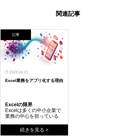
関連記事
記事
2026.04.21
Excel業務をアプリ化する理由
Excelの限界
Excelは多くの中小企業で
業務の中心を担っている
が、運用を続ける中で限界
を感じる場面が増えていな
3つの課題
続きを見る >
いだろうか。「ファイルが
Excel業務の課題は、大き