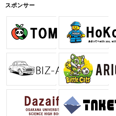
なっており、実際の効果
示などだ。結果として何
になってしまうのではな
スポンサー
のだ。
「Excelをやめる」のでは
を数値で示すことができ
ができれば、どういった
いかという懸念が生まれ
統合的アプローチの重要
なく、「Excelの良さを活
れば、その後の本格的な
業務がどれくらい短縮さ
る。あるいは、システム
性
かしながら進化させる」と
導入に向けた予算確保も
れるのかを第三者が見て
開発を行うことで、そも
AIはAIの会社に発注する、
いう発想が大切だ。
スムーズに進むはずだ。
も確認しやすいからだ。
そも期待したAIの活用が
UIはシステム開発会社に
まずは小さく始めて、確
データの可視化により、
なされなくなってしまっ
発注するといった、区分
実な成果を積み重ねるこ
AI導入前後の変化を明確
たりすることもあるだろ
けをしてしまうことに誤
まとめ
とが重要になってくる。
に示すことができれば、
う。これは、目的をシス
りがある。まず、やるべ
部署やグループを横断し
関係者全員が効果を実感
テム開発とAIとに分けて
きことを分解するのでは
た視点を持つことがとて
できる。特に経営陣への
いるからだ。本来であれ
なく、ITに対する知見のあ
も大切であることがわか
報告時には、視覚的に分
ばAI活用による業務改善
る人に区分けから入って
った。ツールや部分的な
かりやすい資料があるこ
が目標であったにも関わ
もらい、技術的な判断も
技術を目的としてしまう
とで、プロジェクトの価
らず、システム開発が主
行いつつKPIを作っていく
前に適した組織体である
値を効果的に伝えること
目的となってしまい、AI
ことが重要になる。これ
ことの確認が大切だ。AI
が可能になる。
機能が後回しになってし
は市民開発と呼ばれるも
導入を成功させるために
まうケースも少なくな
のに近く、自社内でロー
は、技術面だけでなく組
い。このような本末転倒
コードを使って軽く開発
織運営の観点からも準備
を避けるためには、プロ
することを意味する。技
を整える必要がある。
ジェクトの優先順位を明
術的な専門知識を持つ人
確にすることが不可欠
材が全体を俯瞰し、最適
だ。
な技術選択とプロジェク
ト設計を行うことで、効
率的かつ効果的なAI導入