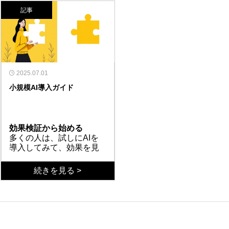
重くて開けない」「誰かが
く3つに整理できる。1つ
記事
数式を壊してしまった」
目は「属人化」である。作
「最新版がどれかわからな
成者にしかわからない複雑
アプリ化で変わること
い」――こうした問題は、
な数式やマクロが組まれ、
これらの課題を解消する方
Excelでの管理が業務の規
その人がいないと修正も更
法の一つが、Excel業務の
模に合わなくなっているサ
新もできなくなる。2つ目
アプリ化である。Power
インである。使い慣れたツ
は「保守性の低さ」であ
Appsを使えば、Excelのデ
着手する業務の選び方
ールだからこそ、課題に気
る。ファイルが壊れたり、
ータをそのまま活用しなが
アプリ化を始めるなら、ま
2025.07.01
づきにくいのが厄介な点
バージョン管理ができなか
ら、入力画面や承認フロー
ずは効果を実感しやすい業
小規模AI導入ガイド
だ。
ったりするリスクが常につ
を備えたアプリを作成でき
務から着手するのがポイン
きまとう。3つ目は「共有
る。アプリ化のメリット
トである。たとえば、見積
まとめ
の不便さ」である。同時編
は、まずデータの一元管理
もりの計算、在庫の集計、
Excel業務の「属人化・保
集の制限やメール添付での
が可能になることだ。誰が
日次の報告書など、Excel
守性・共有の不便さ」は、
効果検証から始める
やり取りは、情報の行き違
いつ更新したかが記録さ
で繰り返し行っている作業
アプリ化で解消できる。
多くの人は、試しにAIを
いやミスの原因になる。こ
れ、属人化のリスクが下が
が最初の候補になる。ある
Power Appsを使えば、
導入してみて、効果を見
れらは個人の注意力では解
る。また、スマートフォン
企業では、Excelの計算シ
Excelのデータを活かしな
てから予算取りを行って
決できない、構造的な問題
からも操作できるため、現
ートをPower Appsでアプ
がら安心して運用できる仕
いきたいと考えている。
UI重視の効果測定
続きを見る >
である。
場での入力作業が格段に楽
リ化した結果、入力ミスが
組みに変えられる。まずは
とりあえずツールを導入
AIの効果を確認してから
になる。さらに、入力規則
大幅に減り、作業時間も短
繰り返しの多い業務から、
したいといった理由で
検討することを考えたと
を設定することでミスを未
縮された。大規模なシステ
小さく始めてみてほしい。
は、なかなか費用を使っ
きに最初にやることは、
然に防ぐ仕組みも組み込め
ム導入ではなく、身近な業
ていいとはならないだろ
実はUI（ユーザーインタ
開発とAIの分離問題
る。Excelの「便利だけど
務の改善から始めること
う。このような慎重なア
ーフェース）の部分であ
UIを作るとなると、結局
不安」を、「安心して使え
で、現場の納得感を得なが
プローチは非常に理にか
る。例えば、グラフの表
はシステムの開発が必要
る」に変えることができる
らDXを進められる。